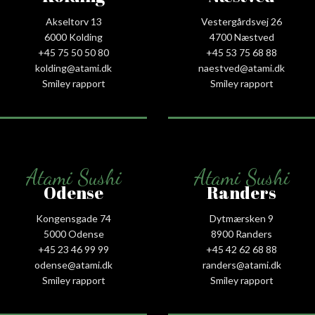
Akseltorv 13
Vestergårdsvej 26
6000 Kolding
4700 Næstved
+45 75 50 50 80
+45 53 75 68 88
kolding@atami.dk
naestved@atami.dk
Smiley rapport
Smiley rapport
Atami Sushi
Atami Sushi
Odense
Randers
Kongensgade 74
Dytmærsken 9
5000 Odense
8900 Randers
+45 23 46 99 99
+45 42 62 68 88
odense@atami.dk
randers@atami.dk
Smiley rapport
Smiley rapport