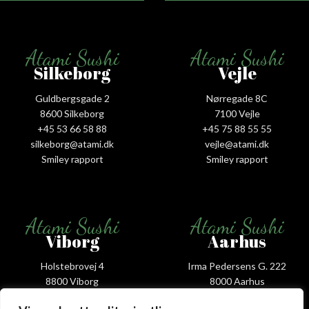
Atami Sushi
Atami Sushi
Silkeborg
Vejle
Guldbergsgade 2
Nørregade 8C
8600 Silkeborg
7100 Vejle
+45 53 66 58 88
+45 75 88 55 55
silkeborg@atami.dk
vejle@atami.dk
Smiley rapport
Smiley rapport
Atami Sushi
Atami Sushi
Viborg
Aarhus
Holstebrovej 4
Irma Pedersens G. 222
8800 Viborg
8000 Aarhus
+45 53 58 00 88
+45 31 16 68 88