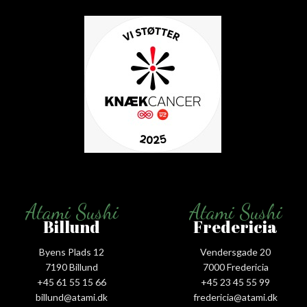
Atami Sushi
Atami Sushi
Billund
Fredericia
Byens Plads 12
Vendersgade 20
7190 Billund
7000 Fredericia
+45 61 55 15 66‬
+45 23 45 55 99
billund@atami.dk
fredericia@atami.dk