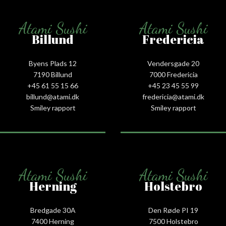
Atami Sushi
Atami Sushi
Billund
Fredericia
Byens Plads 12
Vendersgade 20
7190 Billund
7000 Fredericia
+45 61 55 15 66‬
+45 23 45 55 99
billund@atami.dk
fredericia@atami.dk
Smiley rapport
Smiley rapport
Atami Sushi
Atami Sushi
Herning
Holstebro
Bredgade 30A
Den Røde PI 19
7400 Herning
7500 Holstebro