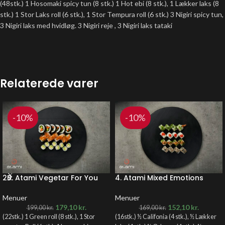
(48stk.) 1 Hosomaki spicy tun (8 stk.) 1 Hot ebi (8 stk.), 1 Lækker laks (8
stk.) 1 Stor Laks roll (6 stk.), 1 Stor Tempura roll (6 stk.) 3 Nigiri spicy tun,
3 Nigiri laks med hvidløg. 3 Nigiri reje , 3 Nigiri laks tataki
Relaterede varer
-10%
-10%
2B. Atami Vegetar For You
4. Atami Mixed Emotions
Menuer
Menuer
179,10
kr.
152,10
kr.
199,00
kr.
169,00
kr.
(22stk.) 1 Green roll (8 stk.), 1 Stor
(16stk.) ½ Califonia (4 stk.), ½ Lækker