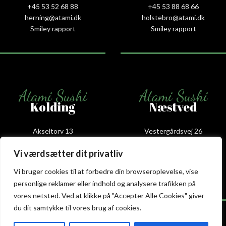
+45 53 52 68 88
+45 53 88 68 66
herning@atami.dk
holstebro@atami.dk
Smiley rapport
Smiley rapport
Atami Sushi
Atami Sushi
Kolding
Næstved
Akseltorv 13
Vestergårdsvej 26
6000 Kolding
4700 Næstved
Vi værdsætter dit privatliv
+45 75 50 50 80
+45 53 75 68 88
kolding@atami.dk
naestved@atami.dk
Vi bruger cookies til at forbedre din browseroplevelse, vise
Smiley rapport
Smiley rapport
personlige reklamer eller indhold og analysere trafikken på
vores netsted. Ved at klikke på "Accepter Alle Cookies" giver
du dit samtykke til vores brug af cookies.