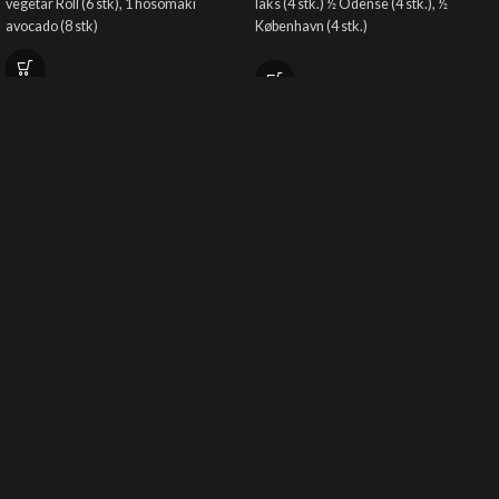
vegetar Roll (6 stk), 1 hosomaki
laks (4 stk.) ½ Odense (4 stk.), ½
avocado (8 stk)
København (4 stk.)