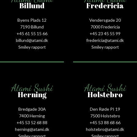
Billund
Fredericia
Byens Plads 12
Vendersgade 20
7190 Billund
7000 Fredericia
+45 61 55 15 66‬
+45 23 45 55 99
billund@atami.dk
fredericia@atami.dk
Smiley rapport
Smiley rapport
Atami Sushi
Atami Sushi
Herning
Holstebro
Bredgade 30A
Den Røde PI 19
7400 Herning
7500 Holstebro
+45 53 52 68 88
+45 53 88 68 66
herning@atami.dk
holstebro@atami.dk
Smiley rapport
Smiley rapport