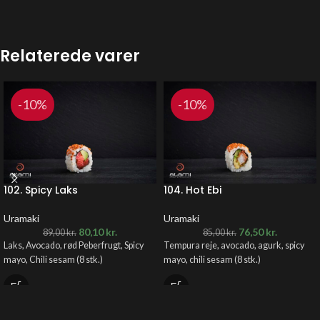
Relaterede varer
-10%
-10%
102. Spicy Laks
104. Hot Ebi
Uramaki
Uramaki
80,10
kr.
76,50
kr.
89,00
kr.
85,00
kr.
Laks, Avocado, rød Peberfrugt, Spicy
Tempura reje, avocado, agurk, spicy
mayo, Chili sesam
(8 stk.)
mayo, chili sesam (8 stk.)