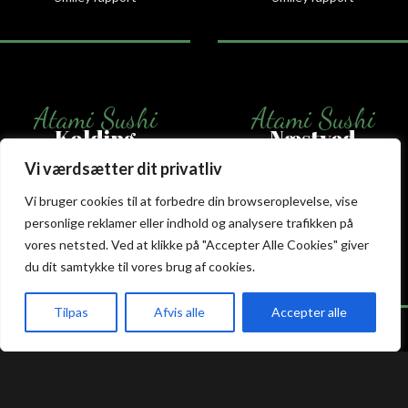
Atami Sushi
Atami Sushi
Kolding
Næstved
Vi værdsætter dit privatliv
Akseltorv 13
Vestergårdsvej 26
Vi bruger cookies til at forbedre din browseroplevelse, vise
6000 Kolding
4700 Næstved
+45 75 50 50 80
+45 53 75 68 88
personlige reklamer eller indhold og analysere trafikken på
kolding@atami.dk
naestved@atami.dk
vores netsted. Ved at klikke på "Accepter Alle Cookies" giver
Smiley rapport
Smiley rapport
du dit samtykke til vores brug af cookies.
Tilpas
Afvis alle
Accepter alle
akeaway
Booking
Kurv
Menu
Atami Sushi
Atami Sushi
Odense
Randers