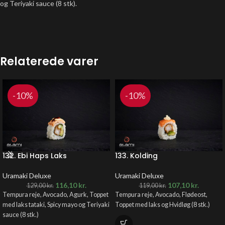
og Teriyaki sauce (8 stk).
Relaterede varer
-10%
-10%
132. Ebi Haps Laks
133. Kolding
Uramaki Deluxe
Uramaki Deluxe
116,10
kr.
107,10
kr.
129,00
kr.
119,00
kr.
Tempura reje, Avocado, Agurk, Toppet
Tempura reje, Avocado, Flødeost,
med laks tataki, Spicy mayo og Teriyaki
Toppet med laks og Hvidløg (8 stk.)
sauce (8 stk.)