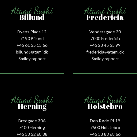
Atami Sushi
Atami Sushi
Billund
Fredericia
Byens Plads 12
Vendersgade 20
7190 Billund
7000 Fredericia
+45 61 55 15 66‬
+45 23 45 55 99
billund@atami.dk
fredericia@atami.dk
Smiley rapport
Smiley rapport
Atami Sushi
Atami Sushi
Herning
Holstebro
Bredgade 30A
Den Røde PI 19
7400 Herning
7500 Holstebro
+45 53 52 68 88
+45 53 88 68 66