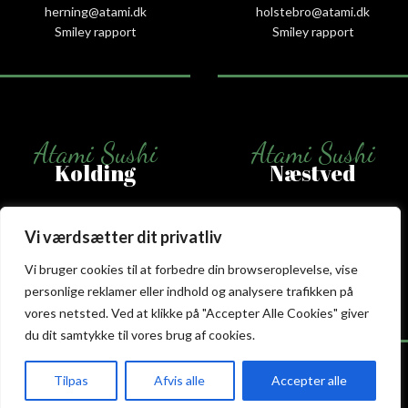
herning@atami.dk
holstebro@atami.dk
Smiley rapport
Smiley rapport
Atami Sushi
Atami Sushi
Kolding
Næstved
Akseltorv 13
Vestergårdsvej 26
Vi værdsætter dit privatliv
6000 Kolding
4700 Næstved
+45 75 50 50 80
+45 53 75 68 88
Vi bruger cookies til at forbedre din browseroplevelse, vise
kolding@atami.dk
naestved@atami.dk
personlige reklamer eller indhold og analysere trafikken på
Smiley rapport
Smiley rapport
vores netsted. Ved at klikke på "Accepter Alle Cookies" giver
du dit samtykke til vores brug af cookies.
Tilpas
Afvis alle
Accepter alle
akeaway
Booking
Kurv
Menu