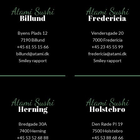
Atami Sushi
Atami Sushi
Billund
Fredericia
Byens Plads 12
Vendersgade 20
7190 Billund
7000 Fredericia
+45 61 55 15 66‬
+45 23 45 55 99
billund@atami.dk
fredericia@atami.dk
Smiley rapport
Smiley rapport
Atami Sushi
Atami Sushi
Herning
Holstebro
Bredgade 30A
Den Røde PI 19
7400 Herning
7500 Holstebro
+45 53 52 68 88
+45 53 88 68 66