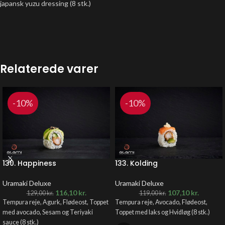
japansk yuzu dressing (8 stk.)
Relaterede varer
-10%
-10%
130. Happiness
133. Kolding
Uramaki Deluxe
Uramaki Deluxe
116,10
kr.
107,10
kr.
129,00
kr.
119,00
kr.
Tempura reje, Agurk, Flødeost, Toppet
Tempura reje, Avocado, Flødeost,
med avocado, Sesam og Teriyaki
Toppet med laks og Hvidløg (8 stk.)
sauce (8 stk.)