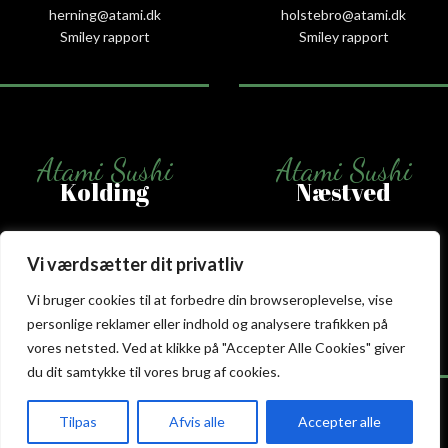
herning@atami.dk
holstebro@atami.dk
Smiley rapport
Smiley rapport
Atami Sushi
Atami Sushi
Kolding
Næstved
Akseltorv 13
Vestergårdsvej 26
6000 Kolding
4700 Næstved
Vi værdsætter dit privatliv
+45 75 50 50 80
+45 53 75 68 88
Vi bruger cookies til at forbedre din browseroplevelse, vise
kolding@atami.dk
naestved@atami.dk
personlige reklamer eller indhold og analysere trafikken på
Smiley rapport
Smiley rapport
vores netsted. Ved at klikke på "Accepter Alle Cookies" giver
du dit samtykke til vores brug af cookies.
Tilpas
Afvis alle
Accepter alle