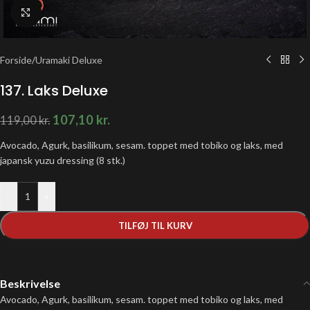
Klik for at forstørre
Forside
/
Uramaki Deluxe
137. Laks Deluxe
107,10
kr.
119,00
kr.
Avocado, Agurk, basilikum, sesam. toppet med tobiko og laks, med
japansk yuzu dressing (8 stk.)
-
+
TILFØJ TIL KURV
Beskrivelse
Avocado, Agurk, basilikum, sesam. toppet med tobiko og laks, med