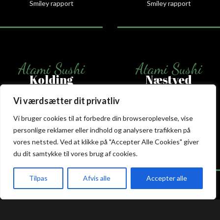
Smiley rapport
Smiley rapport
Atami Sushi
Atami Sushi
Kolding
Næstved
Vi værdsætter dit privatliv
Akseltorv 13
Vestergårdsvej 26
6000 Kolding
4700 Næstved
Vi bruger cookies til at forbedre din browseroplevelse, vise
+45 75 50 50 80
+45 53 75 68 88
personlige reklamer eller indhold og analysere trafikken på
kolding@atami.dk
naestved@atami.dk
vores netsted. Ved at klikke på "Accepter Alle Cookies" giver
Smiley rapport
Smiley rapport
du dit samtykke til vores brug af cookies.
Tilpas
Afvis alle
Accepter alle
akeaway
Booking
Kurv
Menu
Atami Sushi
Atami Sushi