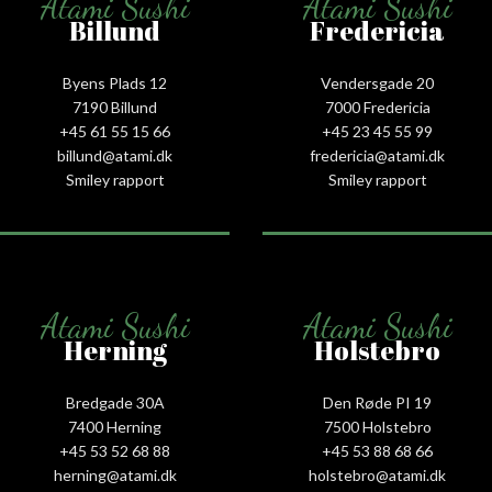
Atami Sushi
Atami Sushi
Billund
Fredericia
Byens Plads 12
Vendersgade 20
7190 Billund
7000 Fredericia
+45 61 55 15 66‬
+45 23 45 55 99
billund@atami.dk
fredericia@atami.dk
Smiley rapport
Smiley rapport
Atami Sushi
Atami Sushi
Herning
Holstebro
Bredgade 30A
Den Røde PI 19
7400 Herning
7500 Holstebro
+45 53 52 68 88
+45 53 88 68 66
herning@atami.dk
holstebro@atami.dk