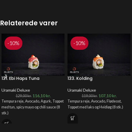
Relaterede varer
-10%
-10%
131. Ebi Haps Tuna
133. Kolding
Uramaki Deluxe
Uramaki Deluxe
116,10
kr.
107,10
kr.
129,00
kr.
119,00
kr.
Tempura reje, Avocado, Agurk, Toppet
Tempura reje, Avocado, Flødeost,
med tun, spicy mayo og chili sauce (8
Toppet med laks og Hvidløg (8 stk.)
stk.)