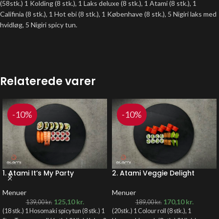
(58stk.) 1 Kolding (8 stk.), 1 Laks deluxe (8 stk.), 1 Atami (8 stk.), 1
Califinia (8 stk.), 1 Hot ebi (8 stk.), 1 Københave (8 stk.), 5 Nigiri laks med
hvidløg, 5 Nigiri spicy tun.
Relaterede varer
-10%
-10%
1. Atami It’s My Party
2. Atami Veggie Delight
Menuer
Menuer
125,10
kr.
170,10
kr.
139,00
kr.
189,00
kr.
(18 stk.) 1 Hosomaki spicy tun (8 stk.) 1
(20stk.) 1 Colour roll (8 stk.), 1