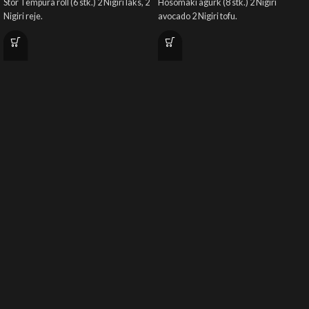
Stor Tempura roll (6 stk.) 2 Nigiri laks, 2
Hosomaki agurk (8 stk.) 2 Nigiri
Nigiri reje.
avocado 2 Nigiri tofu.