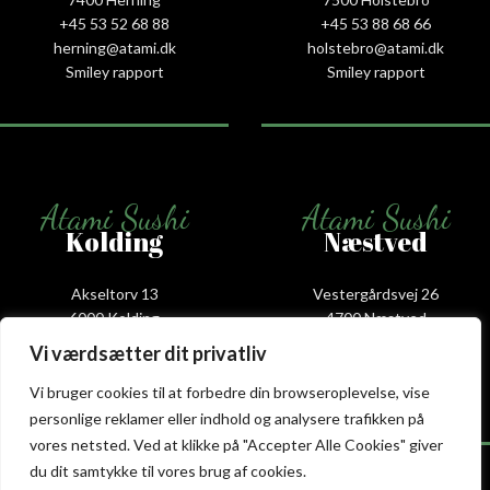
+45 53 52 68 88
+45 53 88 68 66
herning@atami.dk
holstebro@atami.dk
Smiley rapport
Smiley rapport
Atami Sushi
Atami Sushi
Kolding
Næstved
Akseltorv 13
Vestergårdsvej 26
6000 Kolding
4700 Næstved
+45 75 50 50 80
+45 53 75 68 88
Vi værdsætter dit privatliv
kolding@atami.dk
naestved@atami.dk
Smiley rapport
Smiley rapport
Vi bruger cookies til at forbedre din browseroplevelse, vise
personlige reklamer eller indhold og analysere trafikken på
vores netsted. Ved at klikke på "Accepter Alle Cookies" giver
du dit samtykke til vores brug af cookies.