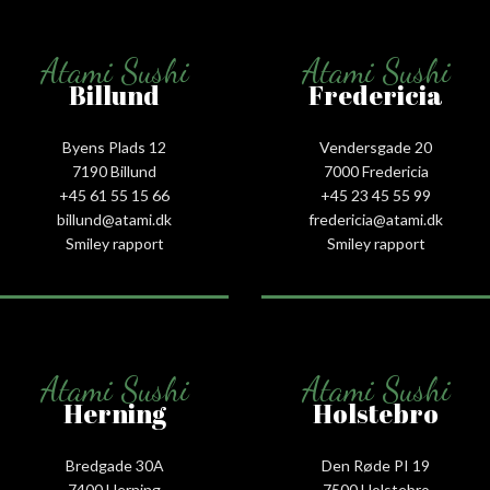
Atami Sushi
Atami Sushi
Billund
Fredericia
Byens Plads 12
Vendersgade 20
7190 Billund
7000 Fredericia
+45 61 55 15 66‬
+45 23 45 55 99
billund@atami.dk
fredericia@atami.dk
Smiley rapport
Smiley rapport
Atami Sushi
Atami Sushi
Herning
Holstebro
Bredgade 30A
Den Røde PI 19
7400 Herning
7500 Holstebro