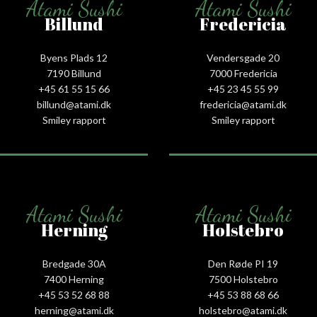
Atami Sushi
Atami Sushi
Billund
Fredericia
Byens Plads 12
Vendersgade 20
7190 Billund
7000 Fredericia
+45 61 55 15 66‬
+45 23 45 55 99
billund@atami.dk
fredericia@atami.dk
Smiley rapport
Smiley rapport
Atami Sushi
Atami Sushi
Herning
Holstebro
Bredgade 30A
Den Røde PI 19
7400 Herning
7500 Holstebro
+45 53 52 68 88
+45 53 88 68 66
herning@atami.dk
holstebro@atami.dk