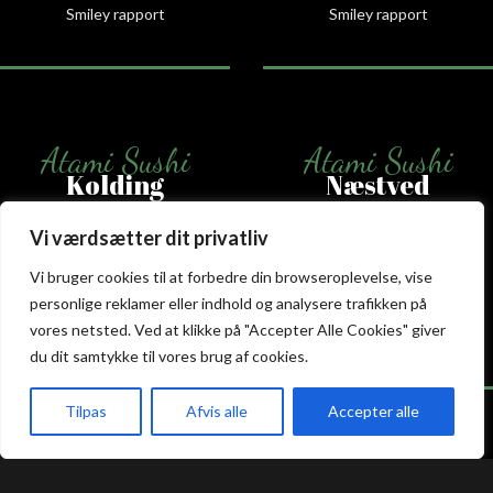
Smiley rapport
Smiley rapport
Atami Sushi
Atami Sushi
Kolding
Næstved
Vi værdsætter dit privatliv
Akseltorv 13
Vestergårdsvej 26
6000 Kolding
4700 Næstved
Vi bruger cookies til at forbedre din browseroplevelse, vise
+45 75 50 50 80
+45 53 75 68 88
personlige reklamer eller indhold og analysere trafikken på
kolding@atami.dk
naestved@atami.dk
vores netsted. Ved at klikke på "Accepter Alle Cookies" giver
Smiley rapport
Smiley rapport
du dit samtykke til vores brug af cookies.
Tilpas
Afvis alle
Accepter alle
akeaway
Booking
Kurv
Menu
Atami Sushi
Atami Sushi