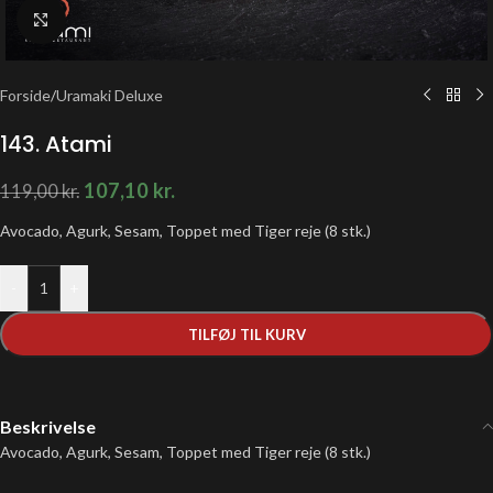
Klik for at forstørre
Forside
/
Uramaki Deluxe
143. Atami
107,10
kr.
119,00
kr.
Avocado, Agurk, Sesam, Toppet med Tiger reje (8 stk.)
-
+
TILFØJ TIL KURV
Beskrivelse
Avocado, Agurk, Sesam, Toppet med Tiger reje (8 stk.)