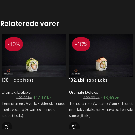
Relaterede varer
-10%
-10%
130. Happiness
132. Ebi Haps Laks
Uramaki Deluxe
Uramaki Deluxe
116,10
kr.
116,10
kr.
129,00
kr.
129,00
kr.
Tempura reje, Agurk, Flødeost, Toppet
Tempura reje, Avocado, Agurk, Toppet
med avocado, Sesam og Teriyaki
med laks tataki, Spicy mayo og Teriyaki
sauce (8 stk.)
sauce (8 stk.)