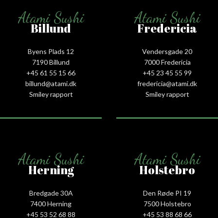
Atami Sushi
Atami Sushi
Billund
Fredericia
Byens Plads 12
Vendersgade 20
7190 Billund
7000 Fredericia
+45 61 55 15 66‬
+45 23 45 55 99
billund@atami.dk
fredericia@atami.dk
Smiley rapport
Smiley rapport
Atami Sushi
Atami Sushi
Herning
Holstebro
Bredgade 30A
Den Røde PI 19
7400 Herning
7500 Holstebro
+45 53 52 68 88
+45 53 88 68 66