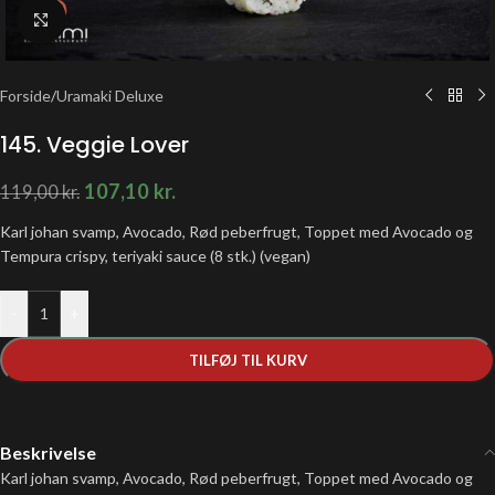
Klik for at forstørre
Forside
/
Uramaki Deluxe
145. Veggie Lover
107,10
kr.
119,00
kr.
Karl johan svamp, Avocado, Rød peberfrugt, Toppet med Avocado og
Tempura crispy, teriyaki sauce (8 stk.) (vegan)
-
+
TILFØJ TIL KURV
Beskrivelse
Karl johan svamp, Avocado, Rød peberfrugt, Toppet med Avocado og