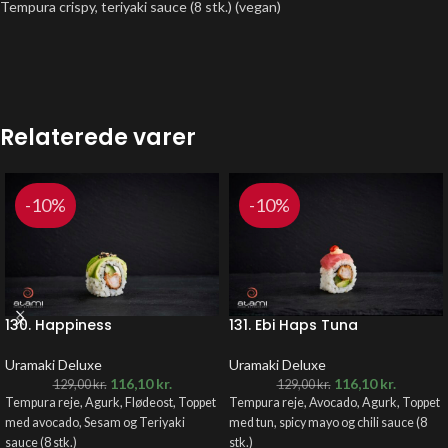
Tempura crispy, teriyaki sauce (8 stk.) (vegan)
Relaterede varer
-10%
-10%
130. Happiness
131. Ebi Haps Tuna
Uramaki Deluxe
Uramaki Deluxe
116,10
kr.
116,10
kr.
129,00
kr.
129,00
kr.
Tempura reje, Agurk, Flødeost, Toppet
Tempura reje, Avocado, Agurk, Toppet
med avocado, Sesam og Teriyaki
med tun, spicy mayo og chili sauce (8
sauce (8 stk.)
stk.)