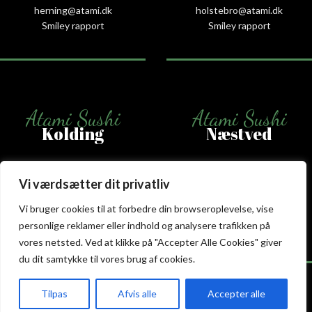
herning@atami.dk
holstebro@atami.dk
Smiley rapport
Smiley rapport
Atami Sushi
Atami Sushi
Kolding
Næstved
Akseltorv 13
Vestergårdsvej 26
6000 Kolding
4700 Næstved
Vi værdsætter dit privatliv
+45 75 50 50 80
+45 53 75 68 88
Vi bruger cookies til at forbedre din browseroplevelse, vise
kolding@atami.dk
naestved@atami.dk
personlige reklamer eller indhold og analysere trafikken på
Smiley rapport
Smiley rapport
vores netsted. Ved at klikke på "Accepter Alle Cookies" giver
du dit samtykke til vores brug af cookies.
Tilpas
Afvis alle
Accepter alle