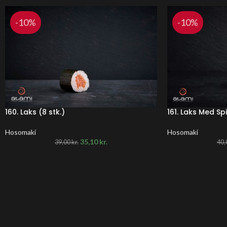
-10%
-10%
160. Laks (8 stk.)
161. Laks Med Sp
Hosomaki
Hosomaki
35,10
kr.
39,00
kr.
40,