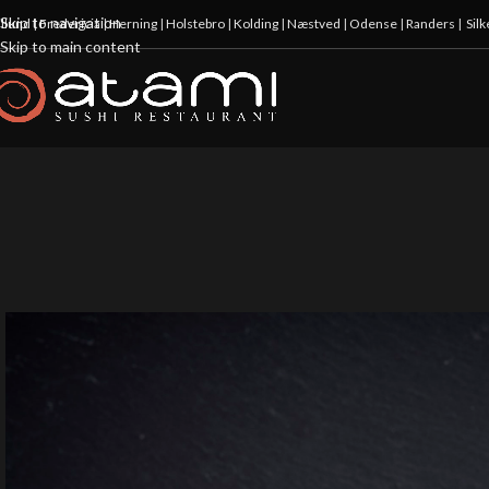
Skip to navigation
illund
|
Fredericia
|
Herning
|
Holstebro
|
Kolding
|
Næstved
|
Odense
|
Randers
|
Sil
Skip to main content
-10%