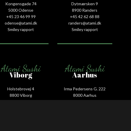
Kongensgade 74
Dytmærsken 9
5000 Odense
8900 Randers
+45 23 46 99 99
+45 42 62 68 88
odense@atami.dk
randers@atami.dk
Smiley rapport
Smiley rapport
Atami Sushi
Atami Sushi
Viborg
Aarhus
Holstebrovej 4
Irma Pedersens G. 222
8800 Viborg
8000 Aarhus
+45 53 58 00 88
+45 31 16 68 88
viborg@atami.dk
aarhus@atami.dk
Smiley rapport
Smiley rapport