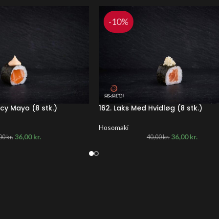
-10%
icy Mayo (8 stk.)
162. Laks Med Hvidløg (8 stk.)
Hosomaki
36,00
kr.
36,00
kr.
00
kr.
40,00
kr.