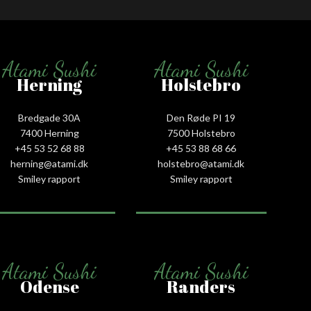
Atami Sushi
Atami Sushi
Herning
Holstebro
Bredgade 30A
Den Røde PI 19
7400 Herning
7500 Holstebro
+45 53 52 68 88
+45 53 88 68 66
herning@atami.dk
holstebro@atami.dk
Smiley rapport
Smiley rapport
Atami Sushi
Atami Sushi
Odense
Randers