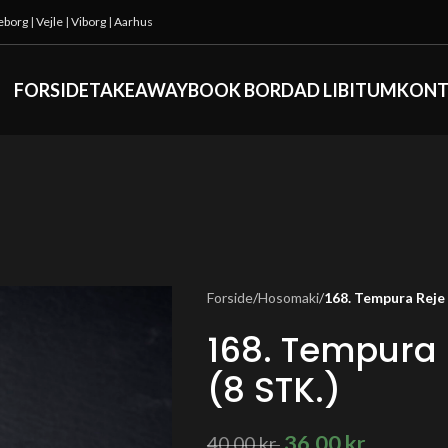
keborg
|
Vejle
|
Viborg
|
Aarhus
FORSIDE
TAKEAWAY
BOOK BORD
AD LIBITUM
KONT
Forside
/
Hosomaki
/
168. Tempura Reje
168. Tempura
(8 STK.)
36,00
kr.
40,00
kr.