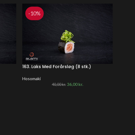
-10%
-10
163. Laks Med Forårsløg (8 stk.)
166. Tu
Hosomaki
Hosomak
36,00
kr.
40,00
kr.