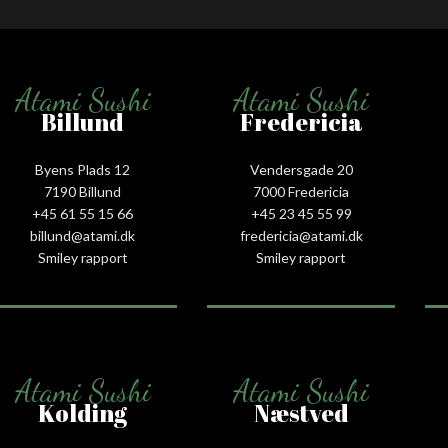
Atami Sushi
Atami Sushi
Billund
Fredericia
Byens Plads 12
Vendersgade 20
7190 Billund
7000 Fredericia
+45 61 55 15 66‬
+45 23 45 55 99
billund@atami.dk
fredericia@atami.dk
Smiley rapport
Smiley rapport
Atami Sushi
Atami Sushi
Kolding
Næstved