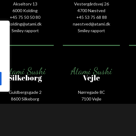
Akseltorv 13
Vestergårdsvej 26
6000 Kolding
4700 Næstved
+45 75 50 50 80
+45 53 75 68 88
kolding@atami.dk
naestved@atami.dk
Smiley rapport
Smiley rapport
Atami Sushi
Atami Sushi
Silkeborg
Vejle
Guldbergsgade 2
Nørregade 8C
8600 Silkeborg
7100 Vejle
+45 53 66 58 88
+45 75 88 55 55
silkeborg@atami.dk
vejle@atami.dk
Smiley rapport
Smiley rapport