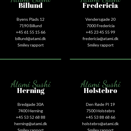
Billund
Fredericia
Byens Plads 12
Vendersgade 20
7190 Billund
7000 Fredericia
+45 61 55 15 66‬
+45 23 45 55 99
billund@atami.dk
fredericia@atami.dk
Smiley rapport
Smiley rapport
Atami Sushi
Atami Sushi
Herning
Holstebro
Bredgade 30A
Den Røde PI 19
7400 Herning
7500 Holstebro
+45 53 52 68 88
+45 53 88 68 66
herning@atami.dk
holstebro@atami.dk
Smiley rapport
Smiley rapport