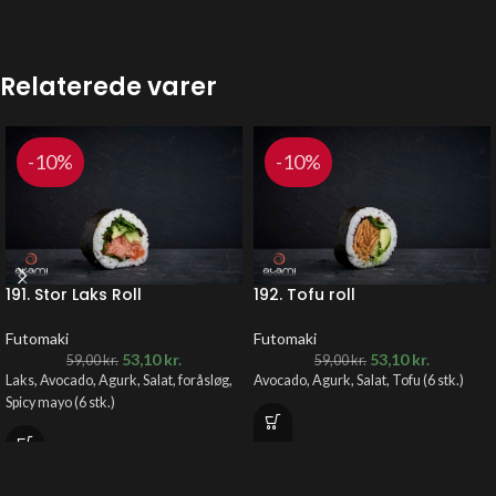
Relaterede varer
-10%
-10%
191. Stor Laks Roll
192. Tofu roll
Futomaki
Futomaki
53,10
kr.
53,10
kr.
59,00
kr.
59,00
kr.
Laks, Avocado, Agurk, Salat, foråsløg,
Avocado, Agurk, Salat, Tofu (6 stk.)
Spicy mayo (6 stk.)