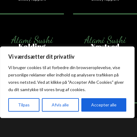
Atami Sushi
Atami Sushi
Kolding
Næstved
Vi værdsætter dit privatliv
Akseltorv 13
Vestergårdsvej 26
Vi bruger cookies til at forbedre din browseroplevelse, vise
6000 Kolding
4700 Næstved
+45 75 50 50 80
+45 53 75 68 88
personlige reklamer eller indhold og analysere trafikken på
kolding@atami.dk
naestved@atami.dk
vores netsted. Ved at klikke på "Accepter Alle Cookies" giver
Smiley rapport
Smiley rapport
du dit samtykke til vores brug af cookies.
Tilpas
Afvis alle
Accepter alle
akeaway
Booking
Kurv
Menu
Atami Sushi
Atami Sushi
Odense
Randers