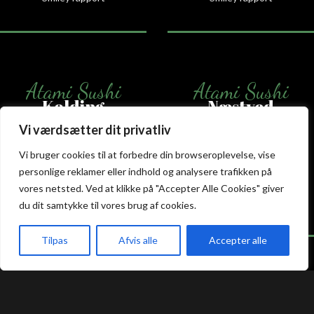
Atami Sushi
Atami Sushi
Kolding
Næstved
Vi værdsætter dit privatliv
Akseltorv 13
Vestergårdsvej 26
Vi bruger cookies til at forbedre din browseroplevelse, vise
6000 Kolding
4700 Næstved
+45 75 50 50 80
+45 53 75 68 88
personlige reklamer eller indhold og analysere trafikken på
kolding@atami.dk
naestved@atami.dk
vores netsted. Ved at klikke på "Accepter Alle Cookies" giver
Smiley rapport
Smiley rapport
du dit samtykke til vores brug af cookies.
Tilpas
Afvis alle
Accepter alle
akeaway
Booking
Kurv
Menu
Atami Sushi
Atami Sushi
Odense
Randers