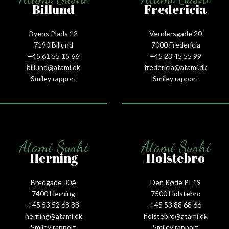
Billund
Fredericia
Byens Plads 12
Vendersgade 20
7190 Billund
7000 Fredericia
+45 61 55 15 66‬
+45 23 45 55 99
billund@atami.dk
fredericia@atami.dk
Smiley rapport
Smiley rapport
Atami Sushi
Atami Sushi
Herning
Holstebro
Bredgade 30A
Den Røde PI 19
7400 Herning
7500 Holstebro
+45 53 52 68 88
+45 53 88 68 66
herning@atami.dk
holstebro@atami.dk
Smiley rapport
Smiley rapport