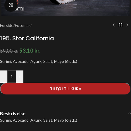
Klik for at forstørre
Forside
/
Futomaki
195. Stor California
53,10
kr.
59,00
kr.
Surimi, Avocado, Agurk, Salat, Mayo (6 stk.)
-
+
TILFØJ TIL KURV
Beskrivelse
Surimi, Avocado, Agurk, Salat, Mayo (6 stk.)