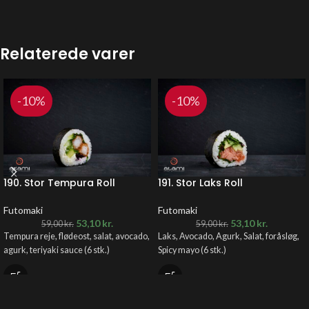
Relaterede varer
-10%
-10%
190. Stor Tempura Roll
191. Stor Laks Roll
Futomaki
Futomaki
53,10
kr.
53,10
kr.
59,00
kr.
59,00
kr.
Tempura reje, flødeost, salat, avocado,
Laks, Avocado, Agurk, Salat, foråsløg,
agurk, teriyaki sauce (6 stk.)
Spicy mayo (6 stk.)