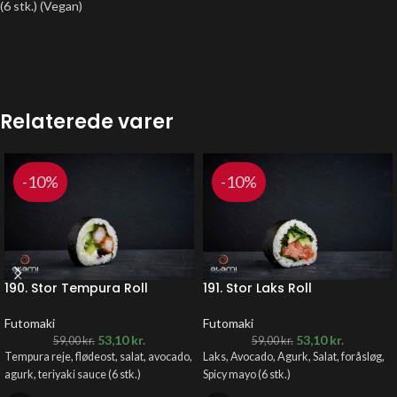
(6 stk.) (Vegan)
Relaterede varer
-10%
-10%
190. Stor Tempura Roll
191. Stor Laks Roll
Futomaki
Futomaki
53,10
kr.
53,10
kr.
59,00
kr.
59,00
kr.
Tempura reje, flødeost, salat, avocado,
Laks, Avocado, Agurk, Salat, foråsløg,
agurk, teriyaki sauce (6 stk.)
Spicy mayo (6 stk.)