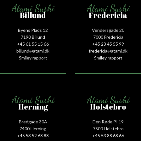
Atami Sushi
Atami Sushi
Billund
Fredericia
Byens Plads 12
Vendersgade 20
7190 Billund
7000 Fredericia
+45 61 55 15 66‬
+45 23 45 55 99
billund@atami.dk
fredericia@atami.dk
Smiley rapport
Smiley rapport
Atami Sushi
Atami Sushi
Herning
Holstebro
Bredgade 30A
Den Røde PI 19
7400 Herning
7500 Holstebro
+45 53 52 68 88
+45 53 88 68 66