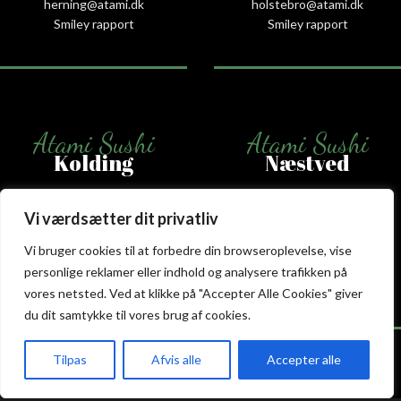
herning@atami.dk
holstebro@atami.dk
Smiley rapport
Smiley rapport
Atami Sushi
Atami Sushi
Kolding
Næstved
Akseltorv 13
Vestergårdsvej 26
Vi værdsætter dit privatliv
6000 Kolding
4700 Næstved
+45 75 50 50 80
+45 53 75 68 88
Vi bruger cookies til at forbedre din browseroplevelse, vise
kolding@atami.dk
naestved@atami.dk
personlige reklamer eller indhold og analysere trafikken på
Smiley rapport
Smiley rapport
vores netsted. Ved at klikke på "Accepter Alle Cookies" giver
du dit samtykke til vores brug af cookies.
Tilpas
Afvis alle
Accepter alle
akeaway
Booking
Kurv
Menu