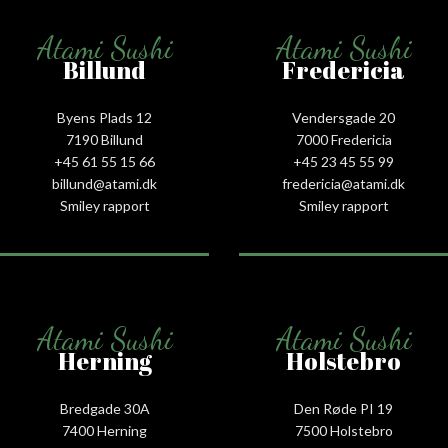
Atami Sushi
Atami Sushi
Billund
Fredericia
Byens Plads 12
Vendersgade 20
7190 Billund
7000 Fredericia
+45 61 55 15 66‬
+45 23 45 55 99
billund@atami.dk
fredericia@atami.dk
Smiley rapport
Smiley rapport
Atami Sushi
Atami Sushi
Herning
Holstebro
Bredgade 30A
Den Røde PI 19
7400 Herning
7500 Holstebro