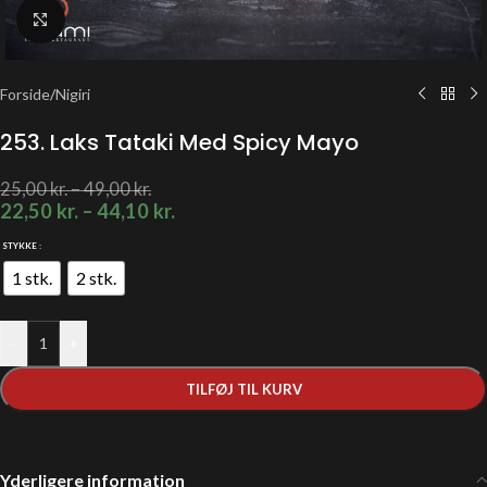
Klik for at forstørre
Forside
/
Nigiri
253. Laks Tataki Med Spicy Mayo
25,00
kr.
–
49,00
kr.
22,50
kr.
–
44,10
kr.
STYKKE
1 stk.
2 stk.
-
+
TILFØJ TIL KURV
Yderligere information