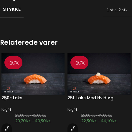
STYKKE
1 stk.
,
2 stk.
Relaterede varer
-10%
-10%
250- Laks
251. Laks Med Hvidløg
Nigiri
Nigiri
23,00
kr.
–
45,00
kr.
25,00
kr.
–
49,00
kr.
20,70
kr.
–
40,50
kr.
22,50
kr.
–
44,10
kr.