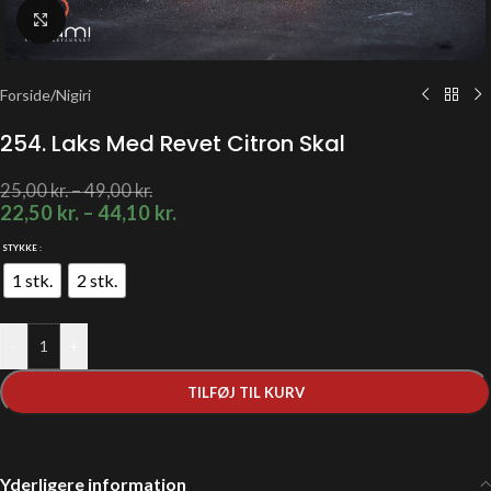
Klik for at forstørre
Forside
/
Nigiri
254. Laks Med Revet Citron Skal
25,00
kr.
–
49,00
kr.
22,50
kr.
–
44,10
kr.
STYKKE
1 stk.
2 stk.
-
+
TILFØJ TIL KURV
Yderligere information