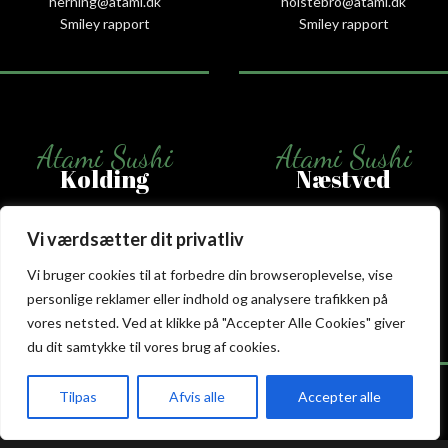
herning@atami.dk
holstebro@atami.dk
Smiley rapport
Smiley rapport
Atami Sushi
Atami Sushi
Kolding
Næstved
Akseltorv 13
Vestergårdsvej 26
Vi værdsætter dit privatliv
6000 Kolding
4700 Næstved
+45 75 50 50 80
+45 53 75 68 88
Vi bruger cookies til at forbedre din browseroplevelse, vise
kolding@atami.dk
naestved@atami.dk
personlige reklamer eller indhold og analysere trafikken på
Smiley rapport
Smiley rapport
vores netsted. Ved at klikke på "Accepter Alle Cookies" giver
du dit samtykke til vores brug af cookies.
Tilpas
Afvis alle
Accepter alle
akeaway
Booking
Kurv
Menu