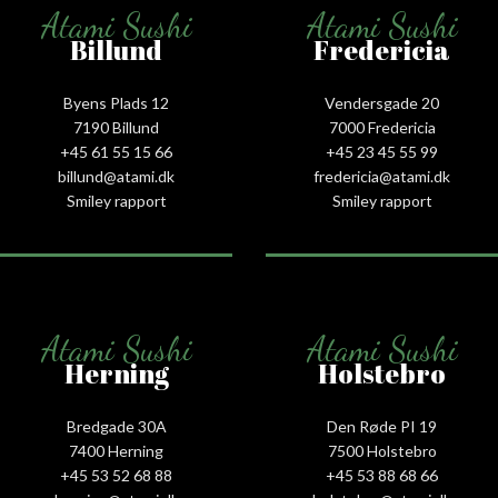
Atami Sushi
Atami Sushi
Billund
Fredericia
Byens Plads 12
Vendersgade 20
7190 Billund
7000 Fredericia
+45 61 55 15 66‬
+45 23 45 55 99
billund@atami.dk
fredericia@atami.dk
Smiley rapport
Smiley rapport
Atami Sushi
Atami Sushi
Herning
Holstebro
Bredgade 30A
Den Røde PI 19
7400 Herning
7500 Holstebro
+45 53 52 68 88
+45 53 88 68 66