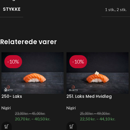
STYKKE
1 stk.
,
2 stk.
Relaterede varer
-10%
-10%
250- Laks
251. Laks Med Hvidløg
Nigiri
Nigiri
23,00
kr.
–
45,00
kr.
25,00
kr.
–
49,00
kr.
20,70
kr.
–
40,50
kr.
22,50
kr.
–
44,10
kr.