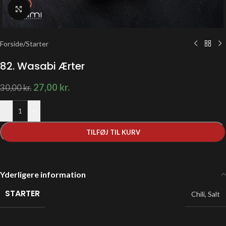
Klik for at forstørre
Forside
/
Starter
82. Wasabi Ærter
27,00
kr.
30,00
kr.
-
+
TILFØJ TIL KURV
Yderligere information
STARTER
Chili
,
Salt