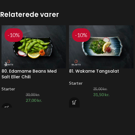
Relaterede varer
-10%
-10%
80. Edamame Beans Med
81. Wakame Tangsalat
Salt Eller Chili
Starter
Starter
35,00
kr.
31,50
kr.
30,00
kr.
27,00
kr.