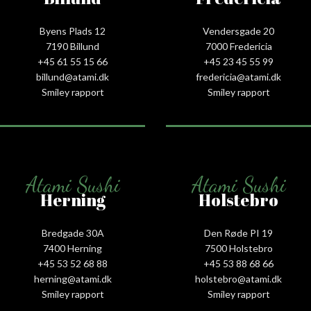
Byens Plads 12
Vendersgade 20
7190 Billund
7000 Fredericia
+45 61 55 15 66‬
+45 23 45 55 99
billund@atami.dk
fredericia@atami.dk
Smiley rapport
Smiley rapport
Atami Sushi
Atami Sushi
Herning
Holstebro
Bredgade 30A
Den Røde PI 19
7400 Herning
7500 Holstebro
+45 53 52 68 88
+45 53 88 68 66
herning@atami.dk
holstebro@atami.dk
Smiley rapport
Smiley rapport