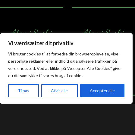
Atami Sushi
Atami Sushi
Kolding
Næstved
Vi værdsætter dit privatliv
Vi bruger cookies til at forbedre din browseroplevelse, vise
Akseltorv 13
Vestergårdsvej 26
6000 Kolding
4700 Næstved
personlige reklamer eller indhold og analysere trafikken på
+45 75 50 50 80
+45 53 75 68 88
vores netsted. Ved at klikke på "Accepter Alle Cookies" giver
kolding@atami.dk
naestved@atami.dk
du dit samtykke til vores brug af cookies.
Smiley rapport
Smiley rapport
Tilpas
Afvis alle
Accepter alle
akeaway
Booking
Kurv
Menu
Atami Sushi
Atami Sushi
Odense
Randers