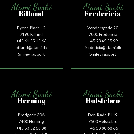
Atami Sushi
Atami Sushi
Billund
Fredericia
Byens Plads 12
Vendersgade 20
7190 Billund
7000 Fredericia
+45 61 55 15 66‬
+45 23 45 55 99
billund@atami.dk
fredericia@atami.dk
Smiley rapport
Smiley rapport
Atami Sushi
Atami Sushi
Herning
Holstebro
Bredgade 30A
Den Røde PI 19
7400 Herning
7500 Holstebro
+45 53 52 68 88
+45 53 88 68 66