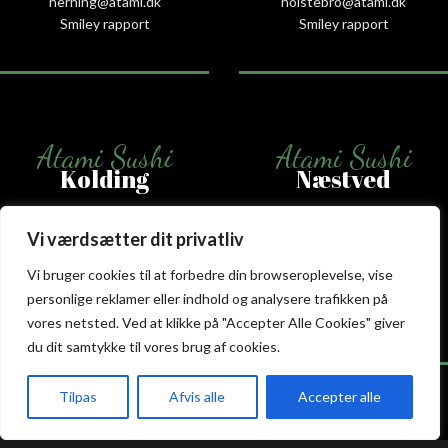
herning@atami.dk
holstebro@atami.dk
Smiley rapport
Smiley rapport
Atami Sushi
Atami Sushi
Kolding
Næstved
Akseltorv 13
Vestergårdsvej 26
Vi værdsætter dit privatliv
6000 Kolding
4700 Næstved
+45 75 50 50 80
+45 53 75 68 88
Vi bruger cookies til at forbedre din browseroplevelse, vise
kolding@atami.dk
naestved@atami.dk
personlige reklamer eller indhold og analysere trafikken på
Smiley rapport
Smiley rapport
vores netsted. Ved at klikke på "Accepter Alle Cookies" giver
du dit samtykke til vores brug af cookies.
Tilpas
Afvis alle
Accepter alle
akeaway
Booking
Kurv
Menu