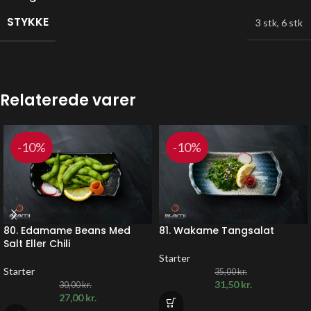
STYKKE
3 stk
,
6 stk
Relaterede varer
-10%
-10%
80. Edamame Beans Med
81. Wakame Tangsalat
Salt Eller Chili
Starter
Starter
35,00
kr.
31,50
kr.
30,00
kr.
27,00
kr.