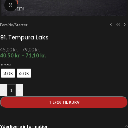
Klik for at forstørre
Forside
/
Starter
91. Tempura Laks
45,00
kr.
–
79,00
kr.
40,50
kr.
–
71,10
kr.
STYKKE
3 stk
6 stk
-
+
TILFØJ TIL KURV
Yderligere information