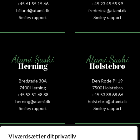
+45 61 55 15 66‬
+45 23 45 55 99
billund@atami.dk
fredericia@atami.dk
Smiley rapport
Smiley rapport
Atami Sushi
Atami Sushi
Herning
Holstebro
Bredgade 30A
Den Røde PI 19
7400 Herning
7500 Holstebro
+45 53 52 68 88
+45 53 88 68 66
herning@atami.dk
holstebro@atami.dk
Smiley rapport
Smiley rapport
Vi værdsætter dit privatliv