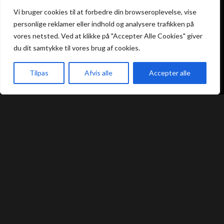
Atami Sushi
Atami Sushi
Vi bruger cookies til at forbedre din browseroplevelse, vise
Kolding
Næstved
personlige reklamer eller indhold og analysere trafikken på
vores netsted. Ved at klikke på "Accepter Alle Cookies" giver
du dit samtykke til vores brug af cookies.
Akseltorv 13
Vestergårdsvej 26
6000 Kolding
4700 Næstved
+45 75 50 50 80
+45 53 75 68 88
Tilpas
Afvis alle
Accepter alle
kolding@atami.dk
naestved@atami.dk
akeaway
Booking
Kurv
Menu
Smiley rapport
Smiley rapport
Atami Sushi
Atami Sushi
Odense
Randers
Kongensgade 74
Dytmærsken 9
5000 Odense
8900 Randers
+45 23 46 99 99
+45 42 62 68 88