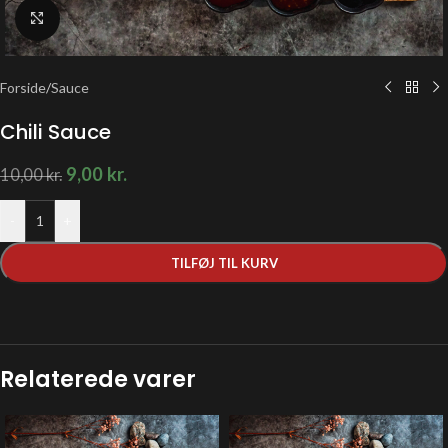
Klik for at forstørre
Forside
/
Sauce
Chili Sauce
9,00
kr.
10,00
kr.
-
+
TILFØJ TIL KURV
Relaterede varer