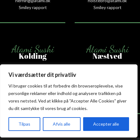
herning@atami.dk
holstebro@atami.dk
Smiley rapport
Smiley rapport
Atami Sushi
Atami Sushi
Kolding
Næstved
Akseltorv 13
Vestergårdsvej 26
Vi værdsætter dit privatliv
6000 Kolding
4700 Næstved
+45 75 50 50 80
+45 53 75 68 88
Vi bruger cookies til at forbedre din browseroplevelse, vise
kolding@atami.dk
naestved@atami.dk
personlige reklamer eller indhold og analysere trafikken på
Smiley rapport
Smiley rapport
vores netsted. Ved at klikke på "Accepter Alle Cookies" giver
du dit samtykke til vores brug af cookies.
Tilpas
Afvis alle
Accepter alle
akeaway
Booking
Kurv
Menu