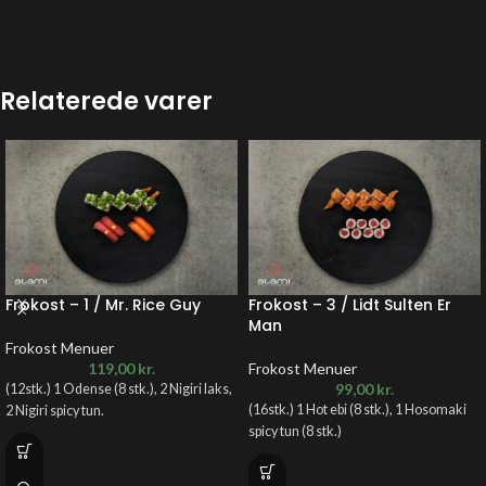
Relaterede varer
Frokost – 1 / Mr. Rice Guy
Frokost – 3 / Lidt Sulten Er
Man
Frokost Menuer
119,00
kr.
Frokost Menuer
99,00
kr.
(12stk.) 1 Odense (8 stk.), 2 Nigiri laks,
(16stk.) 1 Hot ebi (8 stk.), 1 Hosomaki
2 Nigiri spicy tun.
spicy tun (8 stk.)