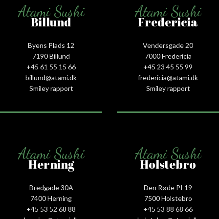
Atami Sushi
Atami Sushi
Billund
Fredericia
Byens Plads 12
Vendersgade 20
7190 Billund
7000 Fredericia
+45 61 55 15 66‬
+45 23 45 55 99
billund@atami.dk
fredericia@atami.dk
Smiley rapport
Smiley rapport
Atami Sushi
Atami Sushi
Herning
Holstebro
Bredgade 30A
Den Røde PI 19
7400 Herning
7500 Holstebro
+45 53 52 68 88
+45 53 88 68 66