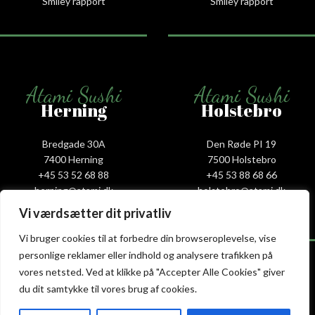
Smiley rapport
Smiley rapport
Atami Sushi
Atami Sushi
Herning
Holstebro
Bredgade 30A
Den Røde PI 19
7400 Herning
7500 Holstebro
+45 53 52 68 88
+45 53 88 68 66
herning@atami.dk
holstebro@atami.dk
Smiley rapport
Smiley rapport
Vi værdsætter dit privatliv
Vi bruger cookies til at forbedre din browseroplevelse, vise
personlige reklamer eller indhold og analysere trafikken på
vores netsted. Ved at klikke på "Accepter Alle Cookies" giver
du dit samtykke til vores brug af cookies.
Atami Sushi
Atami Sushi