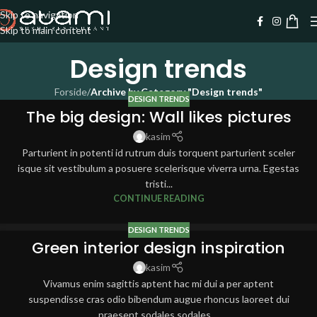
Skip to navigation
Skip to main content
Design trends
Forside
/
Archive by Category "Design trends"
DESIGN TRENDS
The big design: Wall likes pictures
kasim
Parturient in potenti id rutrum duis torquent parturient sceler
isque sit vestibulum a posuere scelerisque viverra urna. Egestas
tristi...
CONTINUE READING
DESIGN TRENDS
Green interior design inspiration
kasim
Vivamus enim sagittis aptent hac mi dui a per aptent
suspendisse cras odio bibendum augue rhoncus laoreet dui
praesent sodales sodales....