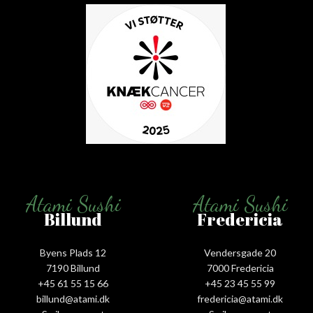
Atami Sushi
Atami Sushi
Billund
Fredericia
Byens Plads 12
Vendersgade 20
7190 Billund
7000 Fredericia
+45 61 55 15 66‬
+45 23 45 55 99
billund@atami.dk
fredericia@atami.dk