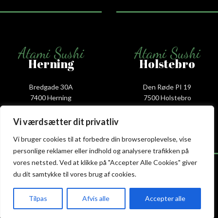
Atami Sushi
Atami Sushi
Herning
Holstebro
Bredgade 30A
Den Røde PI 19
7400 Herning
7500 Holstebro
+45 53 52 68 88
+45 53 88 68 66
herning@atami.dk
holstebro@atami.dk
Vi værdsætter dit privatliv
Smiley rapport
Smiley rapport
Vi bruger cookies til at forbedre din browseroplevelse, vise
personlige reklamer eller indhold og analysere trafikken på
vores netsted. Ved at klikke på "Accepter Alle Cookies" giver
du dit samtykke til vores brug af cookies.
Atami Sushi
Atami Sushi
Tilpas
Afvis alle
Accepter alle
Kolding
Næstved
akeaway
Booking
Kurv
Menu