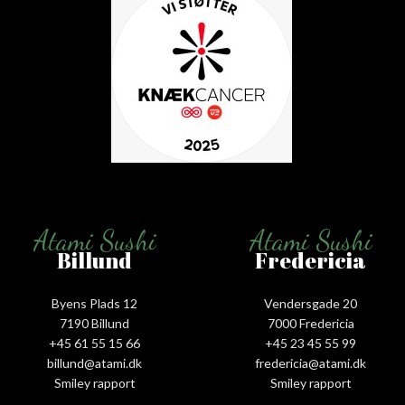
Atami Sushi
Atami Sushi
Billund
Fredericia
Byens Plads 12
Vendersgade 20
7190 Billund
7000 Fredericia
+45 61 55 15 66‬
+45 23 45 55 99
billund@atami.dk
fredericia@atami.dk
Smiley rapport
Smiley rapport