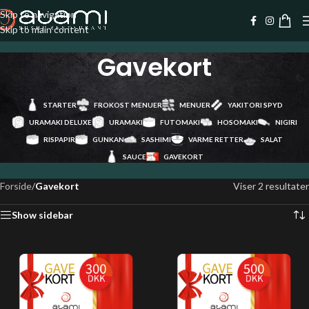
Skip to navigation
Skip to main content
Gavekort
STARTER
FROKOST MENUER
MENUER
YAKITORI SPYD
URAMAKI DELUXE
URAMAKI
FUTOMAKI
HOSOMAKI
NIGIRI
RISPAPIR
GUNKAN
SASHIMI
VARME RETTER
SALAT
SAUCE
GAVEKORT
Forside
/
Gavekort
Viser 2 resultater
Show sidebar