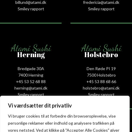
billund@atami.dk
fredericia@atami.dk
Smiley rapport
Smiley rapport
Atami Sushi
Atami Sushi
Herning
Holstebro
Bredgade 30A
Den Røde PI 19
7400 Herning
7500 Holstebro
+45 53 52 68 88
+45 53 88 68 66
herning@atami.dk
holstebro@atami.dk
Smiley rapport
Smiley rapport
Vi værdsætter dit privatliv
Vi bruger cookies til at forbedre din browseroplevelse, vise
personlige reklamer eller indhold og analysere trafikken på
vores netsted. Ved at klikke på "Accepter Alle Cookies" giver