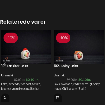
Relaterede varer
-10%
-10%
101. Lækker Laks
102. Spicy Laks
Uramaki
Uramaki
80,10
kr.
80,10
kr.
89,00
kr.
89,00
kr.
Laks, avocado, flødeost, tobiko,
Laks, Avocado, rød Peberfrugt, Spicy
japansk yuzu dressing (8 stk.)
mayo, Chili sesam
(8 stk.)