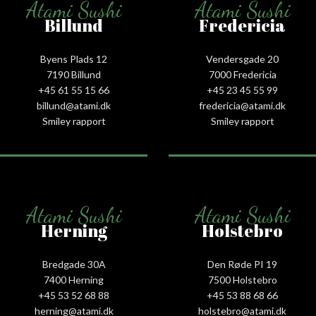
Atami Sushi
Atami Sushi
Billund
Fredericia
Byens Plads 12
Vendersgade 20
7190 Billund
7000 Fredericia
+45 61 55 15 66‬
+45 23 45 55 99
billund@atami.dk
fredericia@atami.dk
Smiley rapport
Smiley rapport
Atami Sushi
Atami Sushi
Herning
Holstebro
Bredgade 30A
Den Røde PI 19
7400 Herning
7500 Holstebro
+45 53 52 68 88
+45 53 88 68 66
herning@atami.dk
holstebro@atami.dk