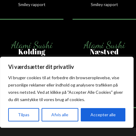
Smiley rapport
Smiley rapport
Atami Sushi
Atami Sushi
Kolding
Næstved
Akseltorv 13
Vestergårdsvej 26
Vi værdsætter dit privatliv
6000 Kolding
4700 Næstved
Vi bruger cookies til at forbedre din browseroplevelse, vise
+45 75 50 50 80
+45 53 75 68 88
personlige reklamer eller indhold og analysere trafikken på
kolding@atami.dk
naestved@atami.dk
vores netsted. Ved at klikke på "Accepter Alle Cookies" giver
Smiley rapport
Smiley rapport
du dit samtykke til vores brug af cookies.
Tilpas
Afvis alle
Accepter alle
akeaway
Booking
Kurv
Menu
Atami Sushi
Atami Sushi