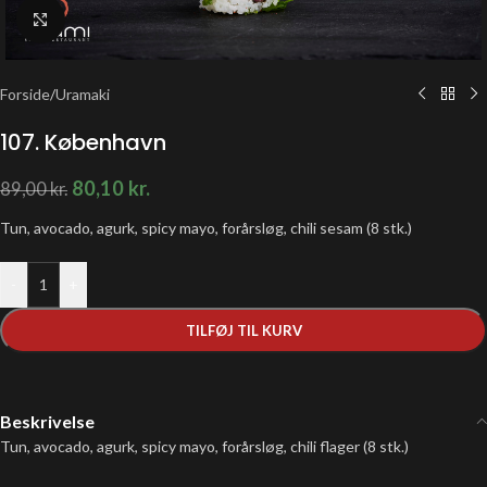
Klik for at forstørre
Forside
/
Uramaki
107. København
80,10
kr.
89,00
kr.
Tun, avocado, agurk, spicy mayo, forårsløg, chili sesam (8 stk.)
-
+
TILFØJ TIL KURV
Beskrivelse
Tun, avocado, agurk, spicy mayo, forårsløg, chili flager (8 stk.)