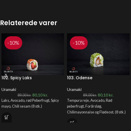
Relaterede varer
-10%
-10%
102. Spicy Laks
103. Odense
Uramaki
Uramaki
80,10
kr.
80,10
kr.
89,00
kr.
89,00
kr.
Laks, Avocado, rød Peberfrugt, Spicy
Tempura reje, Avocado, Rød
mayo, Chili sesam
(8 stk.)
peberfrugt, Forårsløg,
Chilimayonnaise og Flødeost. (8 stk.)