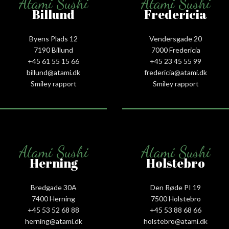
Atami Sushi
Atami Sushi
Billund
Fredericia
Byens Plads 12
Vendersgade 20
7190 Billund
7000 Fredericia
+45 61 55 15 66‬
+45 23 45 55 99
billund@atami.dk
fredericia@atami.dk
Smiley rapport
Smiley rapport
Atami Sushi
Atami Sushi
Herning
Holstebro
Bredgade 30A
Den Røde PI 19
7400 Herning
7500 Holstebro
+45 53 52 68 88
+45 53 88 68 66
herning@atami.dk
holstebro@atami.dk