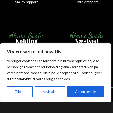
Smiley rapport
Smiley rapport
Atami Sushi
Atami Sushi
Kolding
Næstved
Vi værdsætter dit privatliv
Akseltorv 13
Vestergårdsvej 26
6000 Kolding
4700 Næstved
Vi bruger cookies til at forbedre din browseroplevelse, vise
+45 75 50 50 80
+45 53 75 68 88
personlige reklamer eller indhold og analysere trafikken på
kolding@atami.dk
naestved@atami.dk
vores netsted. Ved at klikke på "Accepter Alle Cookies" giver
Smiley rapport
Smiley rapport
du dit samtykke til vores brug af cookies.
Tilpas
Afvis alle
Accepter alle
akeaway
Booking
Kurv
Menu
Atami Sushi
Atami Sushi