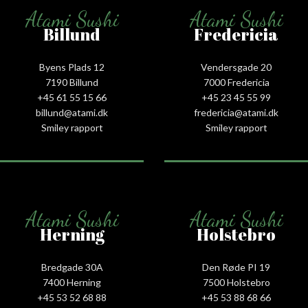
Atami Sushi
Atami Sushi
Billund
Fredericia
Byens Plads 12
Vendersgade 20
7190 Billund
7000 Fredericia
+45 61 55 15 66‬
+45 23 45 55 99
billund@atami.dk
fredericia@atami.dk
Smiley rapport
Smiley rapport
Atami Sushi
Atami Sushi
Herning
Holstebro
Bredgade 30A
Den Røde PI 19
7400 Herning
7500 Holstebro
+45 53 52 68 88
+45 53 88 68 66