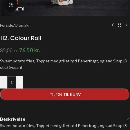
Klik for at forstørre
Forside
/
Uramaki
112. Colour Roll
76,50
kr.
85,00
kr.
Sweet potato fries, Toppet med grillet rød Peberfrugt, og sød Sirup (8
stk.) (vegan)
-
+
TILFØJ TIL KURV
Beskrivelse
Sweet potato fries, Toppet med grillet rød Peberfrugt, og sød Sirup (8