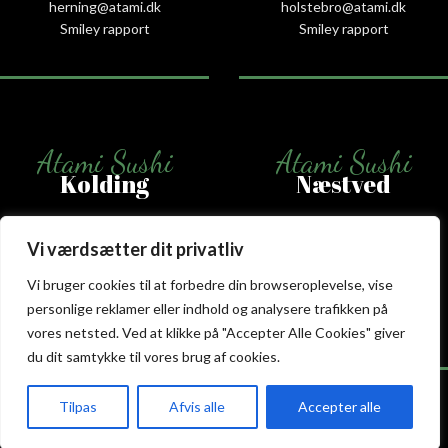
herning@atami.dk
holstebro@atami.dk
Smiley rapport
Smiley rapport
Atami Sushi
Atami Sushi
Kolding
Næstved
Akseltorv 13
Vestergårdsvej 26
Vi værdsætter dit privatliv
6000 Kolding
4700 Næstved
+45 75 50 50 80
+45 53 75 68 88
Vi bruger cookies til at forbedre din browseroplevelse, vise
kolding@atami.dk
naestved@atami.dk
personlige reklamer eller indhold og analysere trafikken på
Smiley rapport
Smiley rapport
vores netsted. Ved at klikke på "Accepter Alle Cookies" giver
du dit samtykke til vores brug af cookies.
Tilpas
Afvis alle
Accepter alle
akeaway
Booking
Kurv
Menu