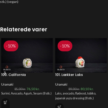
stk.) (vegan)
Relaterede varer
-10%
-10%
100. California
101. Lækker Laks
Uramaki
Uramaki
76,50
kr.
80,10
kr.
85,00
kr.
89,00
kr.
Surimi, Avocado, Agurk, Sesam
(8 stk.)
Laks, avocado, flødeost, tobiko,
japansk yuzu dressing (8 stk.)