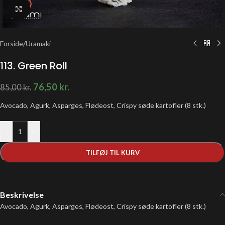
Klik for at forstørre
Forside
/
Uramaki
113. Green Roll
76,50
kr.
85,00
kr.
Avocado, Agurk, Asparges, Flødeost, Crispy søde kartofler (8 stk.)
-
+
TILFØJ TIL KURV
Beskrivelse
Avocado, Agurk, Asparges, Flødeost, Crispy søde kartofler (8 stk.)