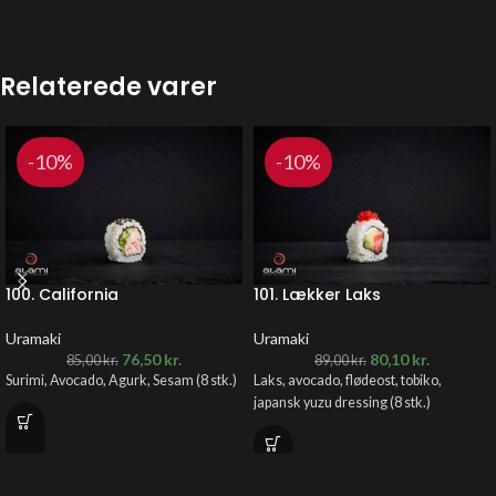
Relaterede varer
-10%
-10%
100. California
101. Lækker Laks
Uramaki
Uramaki
76,50
kr.
80,10
kr.
85,00
kr.
89,00
kr.
Surimi, Avocado, Agurk, Sesam
(8 stk.)
Laks, avocado, flødeost, tobiko,
japansk yuzu dressing (8 stk.)