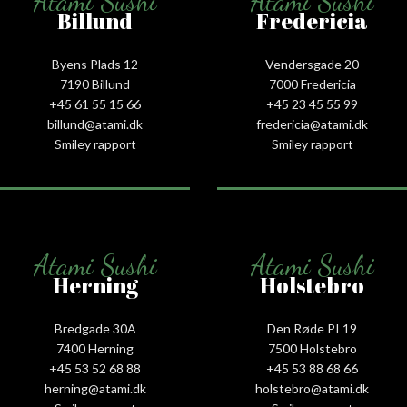
Atami Sushi
Atami Sushi
Billund
Fredericia
Byens Plads 12
Vendersgade 20
7190 Billund
7000 Fredericia
+45 61 55 15 66‬
+45 23 45 55 99
billund@atami.dk
fredericia@atami.dk
Smiley rapport
Smiley rapport
Atami Sushi
Atami Sushi
Herning
Holstebro
Bredgade 30A
Den Røde PI 19
7400 Herning
7500 Holstebro
+45 53 52 68 88
+45 53 88 68 66
herning@atami.dk
holstebro@atami.dk