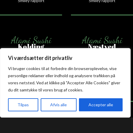
Smiley rapport
Smiley rapport
Atami Sushi
Atami Sushi
Kolding
Næstved
Vi værdsætter dit privatliv
Akseltorv 13
Vestergårdsvej 26
6000 Kolding
4700 Næstved
Vi bruger cookies til at forbedre din browseroplevelse, vise
+45 75 50 50 80
+45 53 75 68 88
personlige reklamer eller indhold og analysere trafikken på
kolding@atami.dk
naestved@atami.dk
vores netsted. Ved at klikke på "Accepter Alle Cookies" giver
Smiley rapport
Smiley rapport
du dit samtykke til vores brug af cookies.
Tilpas
Afvis alle
Accepter alle
akeaway
Booking
Kurv
Menu
Atami Sushi
Atami Sushi