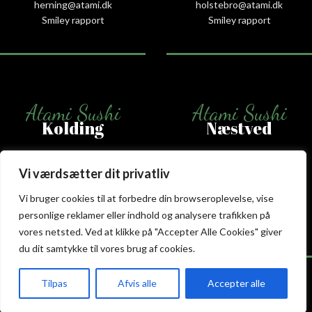
herning@atami.dk
holstebro@atami.dk
Smiley rapport
Smiley rapport
Atami Sushi
Atami Sushi
Kolding
Næstved
Akseltorv 13
Vestergårdsvej 26
Vi værdsætter dit privatliv
6000 Kolding
4700 Næstved
+45 75 50 50 80
+45 53 75 68 88
Vi bruger cookies til at forbedre din browseroplevelse, vise
kolding@atami.dk
naestved@atami.dk
personlige reklamer eller indhold og analysere trafikken på
Smiley rapport
Smiley rapport
vores netsted. Ved at klikke på "Accepter Alle Cookies" giver
du dit samtykke til vores brug af cookies.
Tilpas
Afvis alle
Accepter alle
akeaway
Booking
Kurv
Menu