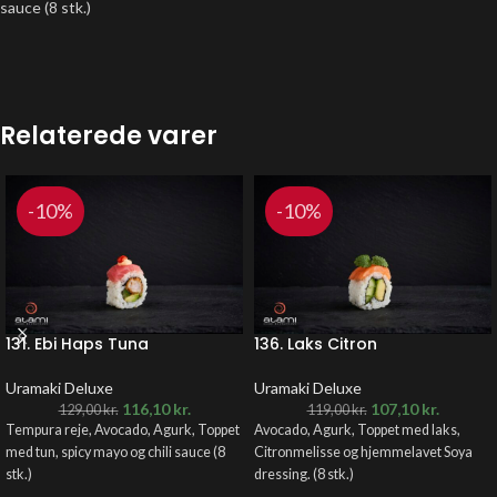
sauce (8 stk.)
Relaterede varer
-10%
-10%
131. Ebi Haps Tuna
136. Laks Citron
Uramaki Deluxe
Uramaki Deluxe
116,10
kr.
107,10
kr.
129,00
kr.
119,00
kr.
Tempura reje, Avocado, Agurk, Toppet
Avocado, Agurk, Toppet med laks,
med tun, spicy mayo og chili sauce (8
Citronmelisse og hjemmelavet Soya
stk.)
dressing. (8 stk.)