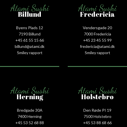
Atami Sushi
Atami Sushi
Billund
Fredericia
Byens Plads 12
Vendersgade 20
7190 Billund
7000 Fredericia
+45 61 55 15 66‬
+45 23 45 55 99
billund@atami.dk
fredericia@atami.dk
Smiley rapport
Smiley rapport
Atami Sushi
Atami Sushi
Herning
Holstebro
Bredgade 30A
Den Røde PI 19
7400 Herning
7500 Holstebro
+45 53 52 68 88
+45 53 88 68 66