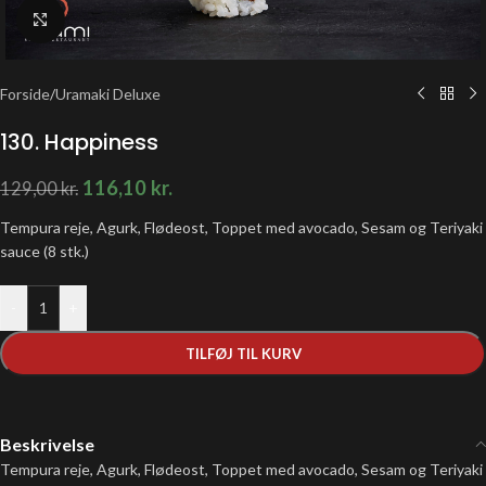
Klik for at forstørre
Forside
/
Uramaki Deluxe
130. Happiness
116,10
kr.
129,00
kr.
Tempura reje, Agurk, Flødeost, Toppet med avocado, Sesam og Teriyaki
sauce (8 stk.)
-
+
TILFØJ TIL KURV
Beskrivelse
Tempura reje, Agurk, Flødeost, Toppet med avocado, Sesam og Teriyaki