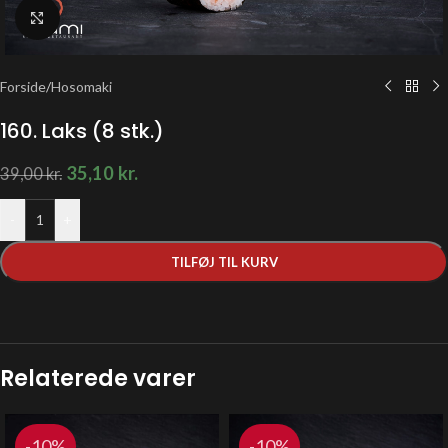
Klik for at forstørre
Forside
/
Hosomaki
160. Laks (8 stk.)
35,10
kr.
39,00
kr.
-
+
TILFØJ TIL KURV
Relaterede varer
-10%
-10%