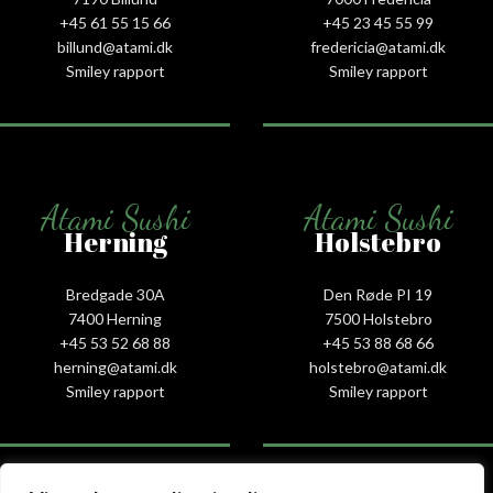
+45 61 55 15 66‬
+45 23 45 55 99
billund@atami.dk
fredericia@atami.dk
Smiley rapport
Smiley rapport
Atami Sushi
Atami Sushi
Herning
Holstebro
Bredgade 30A
Den Røde PI 19
7400 Herning
7500 Holstebro
+45 53 52 68 88
+45 53 88 68 66
herning@atami.dk
holstebro@atami.dk
Smiley rapport
Smiley rapport