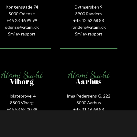
Kongensgade 74
Dytmærsken 9
5000 Odense
8900 Randers
+45 23 46 99 99
+45 42 62 68 88
odense@atami.dk
randers@atami.dk
Smiley rapport
Smiley rapport
Atami Sushi
Atami Sushi
Viborg
Aarhus
Holstebrovej 4
Irma Pedersens G. 222
8800 Viborg
8000 Aarhus
+45 53 58 00 88
+45 31 16 68 88
viborg@atami.dk
aarhus@atami.dk
Smiley rapport
Smiley rapport