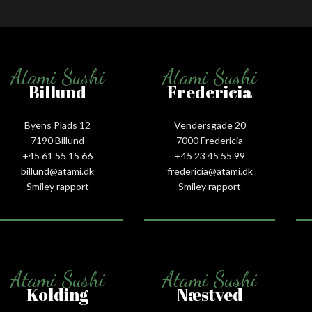
Atami Sushi
Atami Sushi
Billund
Fredericia
Byens Plads 12
Vendersgade 20
7190 Billund
7000 Fredericia
+45 61 55 15 66‬
+45 23 45 55 99
billund@atami.dk
fredericia@atami.dk
Smiley rapport
Smiley rapport
Atami Sushi
Atami Sushi
Kolding
Næstved