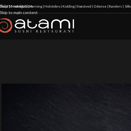
Skip to navigation
illund
|
Fredericia
|
Herning
|
Holstebro
|
Kolding
|
Næstved
|
Odense
|
Randers
|
Sil
Skip to main content
-10%