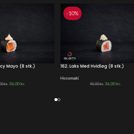
-10%
icy Mayo (8 stk.)
162. Laks Med Hvidløg (8 stk.)
Hosomaki
36,00
kr.
36,00
kr.
00
kr.
40,00
kr.