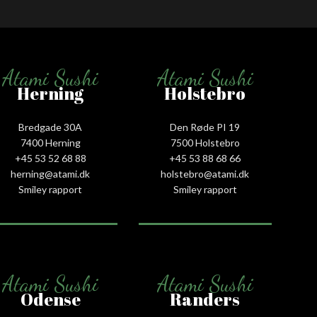
Atami Sushi
Atami Sushi
Herning
Holstebro
Bredgade 30A
Den Røde PI 19
7400 Herning
7500 Holstebro
+45 53 52 68 88
+45 53 88 68 66
herning@atami.dk
holstebro@atami.dk
Smiley rapport
Smiley rapport
Atami Sushi
Atami Sushi
Odense
Randers