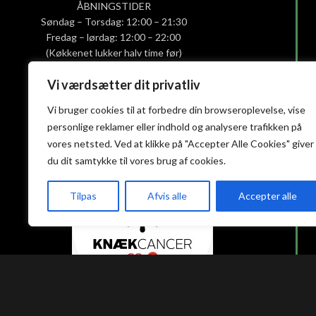
ÅBNINGSTIDER
Søndag – Torsdag: 12:00 – 21:30
Fredag – lørdag: 12:00 – 22:00
(Køkkenet lukker halv time før)
Vi værdsætter dit privatliv
Smiley-rapport
Privatlivs- og cookiepolitik
Vi bruger cookies til at forbedre din browseroplevelse, vise
Handelsbetingelser
personlige reklamer eller indhold og analysere trafikken på
vores netsted. Ved at klikke på "Accepter Alle Cookies" giver
du dit samtykke til vores brug af cookies.
Tilpas
Afvis alle
Accepter alle