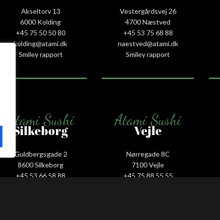
Akseltorv 13
Vestergårdsvej 26
6000 Kolding
4700 Næstved
+45 75 50 50 80
+45 53 75 68 88
kolding@atami.dk
naestved@atami.dk
Smiley rapport
Smiley rapport
Atami Sushi
Atami Sushi
Silkeborg
Vejle
Guldbergsgade 2
Nørregade 8C
8600 Silkeborg
7100 Vejle
+45 53 66 58 88
+45 75 88 55 55
silkeborg@atami.dk
vejle@atami.dk
Smiley rapport
Smiley rapport