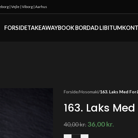
keborg
|
Vejle
|
Viborg
|
Aarhus
FORSIDE
TAKEAWAY
BOOK BORD
AD LIBITUM
KONT
Forside
/
Hosomaki
/
163. Laks Med Forå
163. Laks Med 
36,00
kr.
40,00
kr.