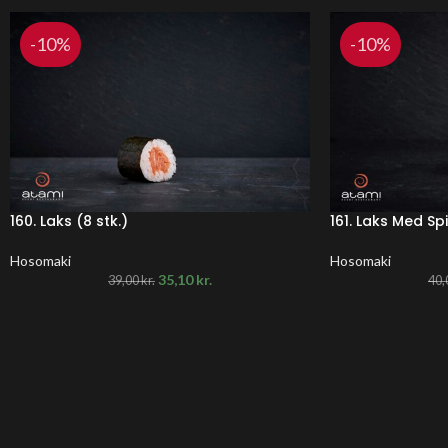
-10%
-10%
160. Laks (8 stk.)
161. Laks Med Sp
Hosomaki
Hosomaki
35,10
kr.
39,00
kr.
40,