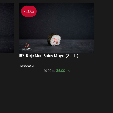
-10%
-10
167. Reje Med Spicy Mayo (8 stk.)
168. T
STK.)
Hosomaki
36,00
kr.
Hosomak
40,00
kr.