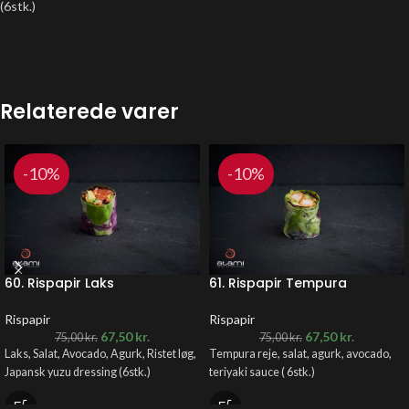
(6stk.)
Relaterede varer
-10%
-10%
60. Rispapir Laks
61. Rispapir Tempura
Rispapir
Rispapir
67,50
kr.
67,50
kr.
75,00
kr.
75,00
kr.
Laks, Salat, Avocado, Agurk, Ristet løg,
Tempura reje, salat, agurk, avocado,
Japansk yuzu dressing (6stk.)
teriyaki sauce ( 6stk.)