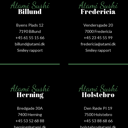
Atami Sushi
Atami Sushi
Billund
Fredericia
Byens Plads 12
Vendersgade 20
7190 Billund
7000 Fredericia
+45 61 55 15 66‬
+45 23 45 55 99
billund@atami.dk
fredericia@atami.dk
Smiley rapport
Smiley rapport
Atami Sushi
Atami Sushi
Herning
Holstebro
Bredgade 30A
Den Røde PI 19
7400 Herning
7500 Holstebro
+45 53 52 68 88
+45 53 88 68 66
herning@atami.dk
holstebro@atami.dk