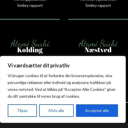
Smiley rapport
Smiley rapport
Atami Sushi
Atami Sushi
Kolding
Næstved
Akseltorv 13
Vestergårdsvej 26
Vi værdsætter dit privatliv
6000 Kolding
4700 Næstved
Vi bruger cookies til at forbedre din browseroplevelse, vise
+45 75 50 50 80
+45 53 75 68 88
kolding@atami.dk
naestved@atami.dk
personlige reklamer eller indhold og analysere trafikken på
Smiley rapport
Smiley rapport
vores netsted. Ved at klikke på "Accepter Alle Cookies" giver
du dit samtykke til vores brug af cookies.
Tilpas
Afvis alle
Accepter alle
akeaway
Booking
Kurv
Menu
Atami Sushi
Atami Sushi