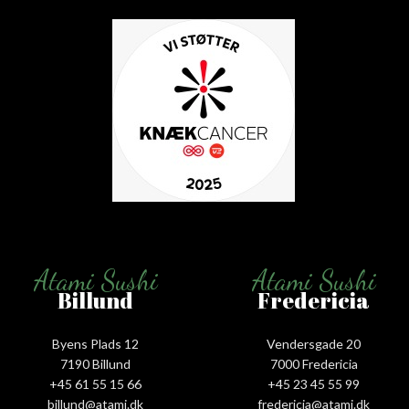
Atami Sushi
Atami Sushi
Billund
Fredericia
Byens Plads 12
Vendersgade 20
7190 Billund
7000 Fredericia
+45 61 55 15 66‬
+45 23 45 55 99
billund@atami.dk
fredericia@atami.dk