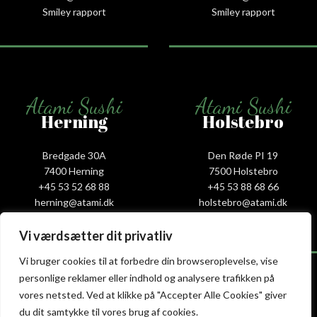
Smiley rapport
Smiley rapport
Atami Sushi
Atami Sushi
Herning
Holstebro
Bredgade 30A
Den Røde PI 19
7400 Herning
7500 Holstebro
+45 53 52 68 88
+45 53 88 68 66
herning@atami.dk
holstebro@atami.dk
Smiley rapport
Smiley rapport
Vi værdsætter dit privatliv
Vi bruger cookies til at forbedre din browseroplevelse, vise
personlige reklamer eller indhold og analysere trafikken på
vores netsted. Ved at klikke på "Accepter Alle Cookies" giver
Atami Sushi
Atami Sushi
du dit samtykke til vores brug af cookies.