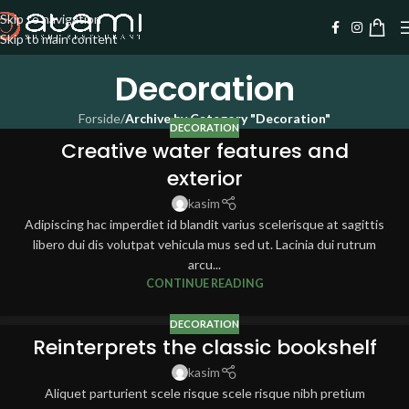
Skip to navigation
Skip to main content
Decoration
Forside
/
Archive by Category "Decoration"
DECORATION
Creative water features and
exterior
kasim
Adipiscing hac imperdiet id blandit varius scelerisque at sagittis
libero dui dis volutpat vehicula mus sed ut. Lacinia dui rutrum
arcu...
CONTINUE READING
DECORATION
Reinterprets the classic bookshelf
kasim
Aliquet parturient scele risque scele risque nibh pretium