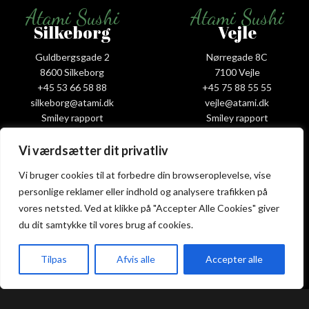
Atami Sushi
Atami Sushi
Silkeborg
Vejle
Guldbergsgade 2
Nørregade 8C
8600 Silkeborg
7100 Vejle
+45 53 66 58 88
+45 75 88 55 55
silkeborg@atami.dk
vejle@atami.dk
Smiley rapport
Smiley rapport
Vi værdsætter dit privatliv
Vi bruger cookies til at forbedre din browseroplevelse, vise
Atami Sushi
Atami Sushi
personlige reklamer eller indhold og analysere trafikken på
Viborg
Aarhus
vores netsted. Ved at klikke på "Accepter Alle Cookies" giver
du dit samtykke til vores brug af cookies.
Holstebrovej 4
Irma Pedersens G. 222
8800 Viborg
8000 Aarhus
+45 53 58 00 88
+45 31 16 68 88
Tilpas
Afvis alle
Accepter alle
viborg@atami.dk
aarhus@atami.dk
akeaway
Booking
Kurv
Menu
Smiley rapport
Smiley rapport