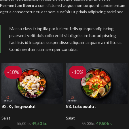
Fermentum libero
a cum dictumst augue non torquent condimentum
eget a consectetur eu est sem suscipit ut primis adipiscing taciti nec.
Massa class fringilla parturient felis quisque adipiscing
praesent velit duis odio velit sit dignissim hac adipiscing
facilisis id inceptos suspendisse aliquam a quam a mi litora.
Condimentum cum semper conubia.
-10%
-10%
92. Kyllingesalat
93. Laksesalat
Salat
Salat
49,50
kr.
49,50
kr.
55,00
kr.
55,00
kr.