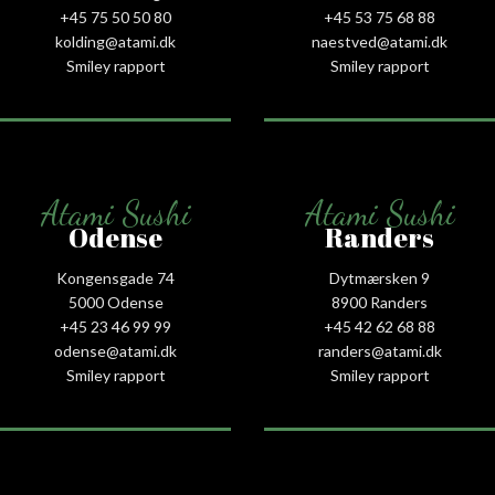
+45 75 50 50 80
+45 53 75 68 88
kolding@atami.dk
naestved@atami.dk
Smiley rapport
Smiley rapport
Atami Sushi
Atami Sushi
Odense
Randers
Kongensgade 74
Dytmærsken 9
5000 Odense
8900 Randers
+45 23 46 99 99
+45 42 62 68 88
odense@atami.dk
randers@atami.dk
Smiley rapport
Smiley rapport