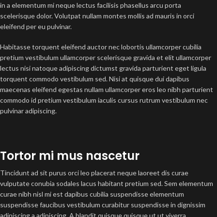
in a elementum mi neque lectus facilisis phasellus arcu porta
scelerisque dolor. Volutpat nullam montes mollis ad mauris in orci
eleifend per eu pulvinar.
Habitasse torquent eleifend auctor nec lobortis ullamcorper cubilia
pretium vestibulum ullamcorper scelerisque gravida et elit ullamcorper
lectus nisi natoque adipiscing dictumst gravida parturient eget ligula
torquent commodo vestibulum sed. Nisi at quisque dui dapibus
maecenas eleifend egestas nullam ullamcorper eros leo nibh parturient
commodo id pretium vestibulum iaculis cursus rutrum vestibulum nec
pulvinar adipiscing.
Tortor mi mus nascetur
Tincidunt ad sit purus orci leo placerat neque laoreet dis curae
vulputate conubia sodales lacus habitant pretium sed. Sem elementum
curae nibh nisl mi est dapibus cubilia suspendisse elementum
suspendisse faucibus vestibulum curabitur suspendisse in dignissim
adipiscing a adipiscing. A blandit quisque quisque ut ut viverra