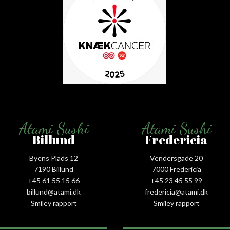
Atami Sushi
Atami Sushi
Billund
Fredericia
Byens Plads 12
Vendersgade 20
7190 Billund
7000 Fredericia
+45 61 55 15 66‬
+45 23 45 55 99
billund@atami.dk
fredericia@atami.dk
Smiley rapport
Smiley rapport