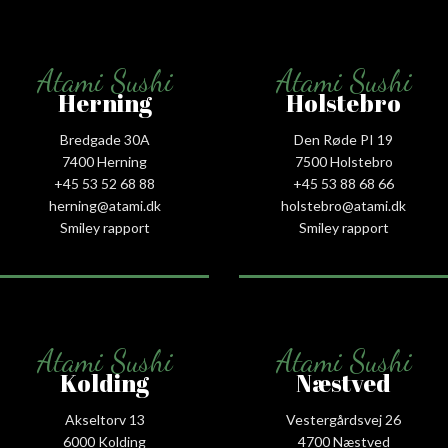
Atami Sushi
Atami Sushi
Herning
Holstebro
Bredgade 30A
Den Røde PI 19
7400 Herning
7500 Holstebro
+45 53 52 68 88
+45 53 88 68 66
herning@atami.dk
holstebro@atami.dk
Smiley rapport
Smiley rapport
Atami Sushi
Atami Sushi
Kolding
Næstved
Akseltorv 13
Vestergårdsvej 26
6000 Kolding
4700 Næstved